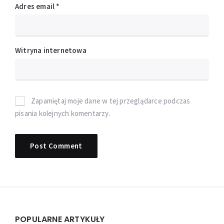
Adres email
*
Witryna internetowa
Zapamiętaj moje dane w tej przeglądarce podczas
pisania kolejnych komentarzy.
Widgets
POPULARNE ARTYKUŁY