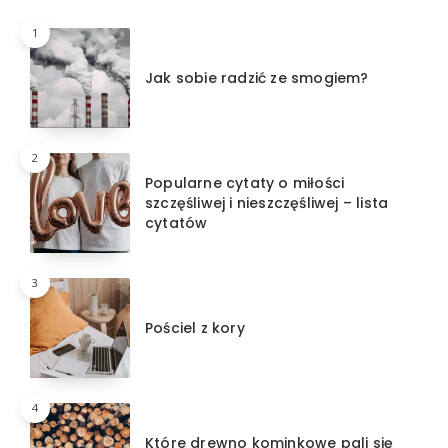
1
Jak sobie radzić ze smogiem?
2
Popularne cytaty o miłości
szczęśliwej i nieszczęśliwej – lista
cytatów
3
Pościel z kory
4
Które drewno kominkowe pali się