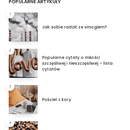
Widgets
POPULARNE ARTYKUŁY
1
Jak sobie radzić ze smogiem?
2
Popularne cytaty o miłości
szczęśliwej i nieszczęśliwej – lista
cytatów
3
Pościel z kory
4