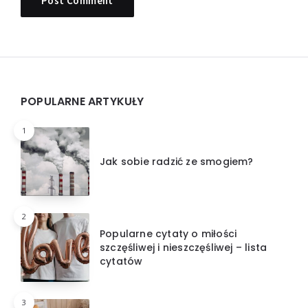
Widgets
POPULARNE ARTYKUŁY
1
Jak sobie radzić ze smogiem?
2
Popularne cytaty o miłości
szczęśliwej i nieszczęśliwej – lista
cytatów
3