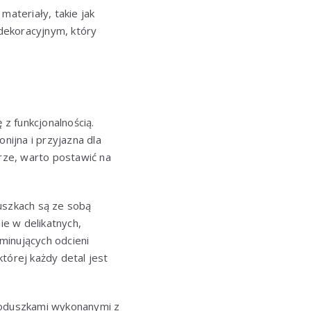
materiały, takie jak
dekoracyjnym, który
 z funkcjonalnością.
ijna i przyjazna dla
orze, warto postawić na
uszkach są ze sobą
e w delikatnych,
minujących odcieni
tórej każdy detal jest
 poduszkami wykonanymi z