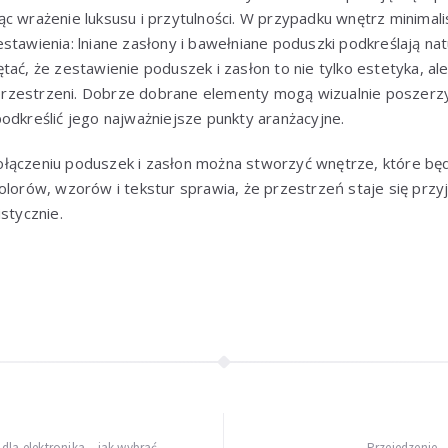
c wrażenie luksusu i przytulności. W przypadku wnętrz minimali
stawienia: lniane zasłony i bawełniane poduszki podkreślają nat
tać, że zestawienie poduszek i zasłon to nie tylko estetyka, al
rzestrzeni. Dobrze dobrane elementy mogą wizualnie poszerzy
odkreślić jego najważniejsze punkty aranżacyjne.
ączeniu poduszek i zasłon można stworzyć wnętrze, które będzie
olorów, wzorów i tekstur sprawia, że przestrzeń staje się przyj
stycznie.
dla elektronika – jak wybrać
Przejedzenie –