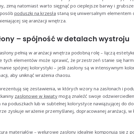
ny, zimą natomiast warto sięgnąć po cieplejsze barwy i grubsze 
 sposób
poduszki na krzesła
staną się uniwersalnym elementem 
niającej się aranżacji wnętrza.
łony – spójność w detalach wystroju
asłony pełnią w aranżacji wnętrza podobną rolę – łączą estetykę
 tych elementów może sprawić, że przestrzeń stanie się harmon
manie spójnej kolorystyki – jeśli zasłony są w intensywnym kol
cji, aby uniknąć wrażenia chaosu.
prezentują się zestawienia, w których wzory na zasłonach i pod
tkaniny
zasłonowe w kwiaty
mogą znaleźć swoje odzwierciedleni
 na poduszkach lub w subtelnej kolorystyce nawiązującej do do
rze zyskuje wrażenie przemyślanej, dopracowanej aranżacji, w k
stura materiałów – welurowe zasłony idealnie komponują się z