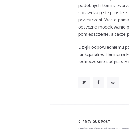
podobnych tkanin, tworzą
sprawdzają się proste ze
przestrzeni. Warto pamię
optyczne modelowanie p
pomieszczenie, a także p
Dzięki odpowiedniemu poł
funkcjonalne. Harmonia k
jednocześnie spójna styli
Nawigacja
PREVIOUS POST
Funkcjonalny stół warsztatowy 