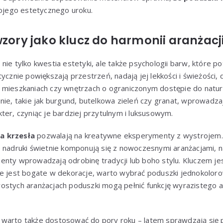
wojego estetycznego uroku.
wzory jako klucz do harmonii aranżacj
ie tylko kwestia estetyki, ale także psychologii barw, które po
tycznie powiększają przestrzeń, nadają jej lekkości i świeżości,
mieszkaniach czy wnętrzach o ograniczonym dostępie do natural
nie, takie jak burgund, butelkowa zieleń czy granat, wprowadzaj
ter, czyniąc je bardziej przytulnym i luksusowym.
a krzesła
pozwalają na kreatywne eksperymenty z wystrojem
e nadruki świetnie komponują się z nowoczesnymi aranżacjami, 
enty wprowadzają odrobinę tradycji lub boho stylu. Kluczem je
ze jest bogate w dekoracje, warto wybrać poduszki jednokoloro
ostych aranżacjach poduszki mogą pełnić funkcję wyrazistego a
warto także dostosować do pory roku – latem sprawdzają się p