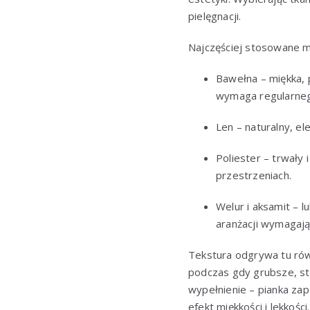
pielęgnacji.
Najczęściej stosowane m
Bawełna – miękka,
wymaga regularneg
Len – naturalny, el
Poliester – trwały
przestrzeniach.
Welur i aksamit – 
aranżacji wymagają
Tekstura odgrywa tu równ
podczas gdy grubsze, st
wypełnienie – pianka zap
efekt miękkości i lekko