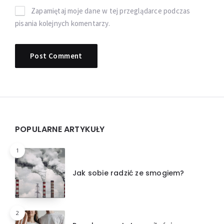
Zapamiętaj moje dane w tej przeglądarce podczas
pisania kolejnych komentarzy.
Widgets
POPULARNE ARTYKUŁY
1
Jak sobie radzić ze smogiem?
2