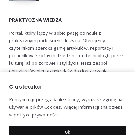
PRAKTYCZNA WIEDZA
Portal, który łączy w sobie pasję do nauki z
praktycznym podejściem do życia. Oferujemy
czytelnikom szeroką gamę artykułów, reportaży i
poradników z różnych dziedzin – od technologii, przez
kulturę, aż po zdrowie i styl życia. Nasz zespół
entuzjastów nieustannie dąży do dostarczania
aktualnych i wartościowych treści, które pomogą Ci
poszerzyć horyzonty i efektywnie wykorzystać
Ciasteczka
zdobytą wiedzę w praktyce.
Kontynuując przeglądanie strony, wyrażasz zgodę na
używanie plików Cookies. Więcej informacji znajdziesz
w
polityce prywatności
.
Dziękujemy za wizytę - Praktyczna-wiedza.pl © 2022
Ok