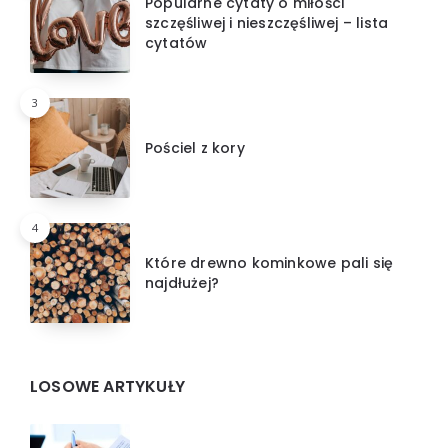
Popularne cytaty o miłości
szczęśliwej i nieszczęśliwej – lista
cytatów
3
Pościel z kory
4
Które drewno kominkowe pali się
najdłużej?
LOSOWE ARTYKUŁY