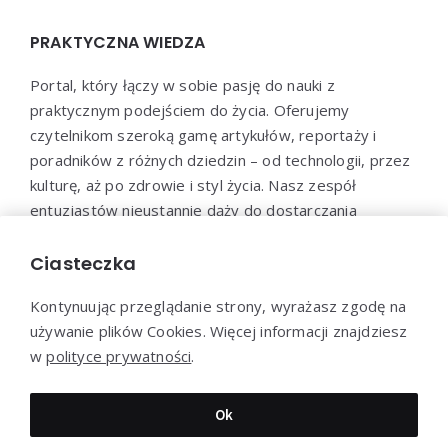
PRAKTYCZNA WIEDZA
Portal, który łączy w sobie pasję do nauki z
praktycznym podejściem do życia. Oferujemy
czytelnikom szeroką gamę artykułów, reportaży i
poradników z różnych dziedzin – od technologii, przez
kulturę, aż po zdrowie i styl życia. Nasz zespół
entuzjastów nieustannie dąży do dostarczania
aktualnych i wartościowych treści, które pomogą Ci
poszerzyć horyzonty i efektywnie wykorzystać
Ciasteczka
zdobytą wiedzę w praktyce.
Kontynuując przeglądanie strony, wyrażasz zgodę na
używanie plików Cookies. Więcej informacji znajdziesz
w
polityce prywatności
.
Dziękujemy za wizytę - Praktyczna-wiedza.pl © 2022
Ok