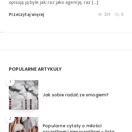
opisują ją byle jak: raz jako agencję, raz […]
Przeczytaj więcej
219
0
Widgets
POPULARNE ARTYKUŁY
1
Jak sobie radzić ze smogiem?
2
Popularne cytaty o miłości
szczęśliwej i nieszczęśliwej – lista