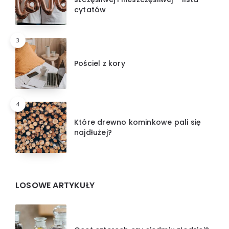
cytatów
3
Pościel z kory
4
Które drewno kominkowe pali się
najdłużej?
LOSOWE ARTYKUŁY