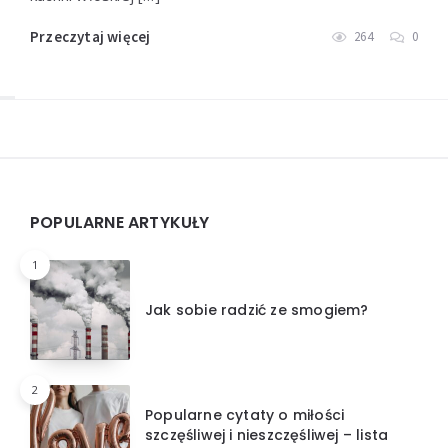
Przeczytaj więcej
264
0
Widgets
POPULARNE ARTYKUŁY
1
Jak sobie radzić ze smogiem?
2
Popularne cytaty o miłości
szczęśliwej i nieszczęśliwej – lista