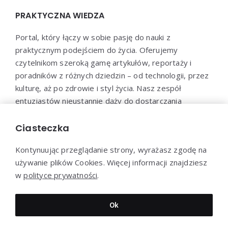
PRAKTYCZNA WIEDZA
Portal, który łączy w sobie pasję do nauki z
praktycznym podejściem do życia. Oferujemy
czytelnikom szeroką gamę artykułów, reportaży i
poradników z różnych dziedzin – od technologii, przez
kulturę, aż po zdrowie i styl życia. Nasz zespół
entuzjastów nieustannie dąży do dostarczania
aktualnych i wartościowych treści, które pomogą Ci
poszerzyć horyzonty i efektywnie wykorzystać
Ciasteczka
zdobytą wiedzę w praktyce.
Kontynuując przeglądanie strony, wyrażasz zgodę na
używanie plików Cookies. Więcej informacji znajdziesz
w
polityce prywatności
.
Dziękujemy za wizytę - Praktyczna-wiedza.pl © 2022
Ok