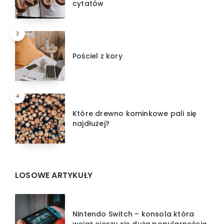
cytatów
3
Pościel z kory
4
Które drewno kominkowe pali się
najdłużej?
LOSOWE ARTYKUŁY
Nintendo Switch – konsola która
wciąż cieszy się dużą popularnością